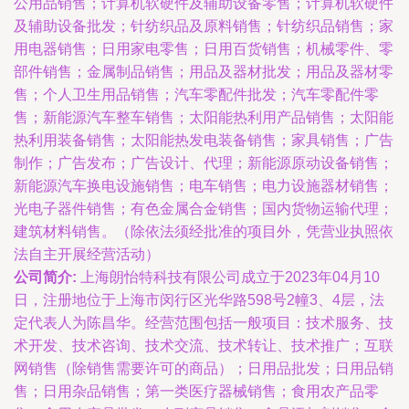
公用品销售；计算机软硬件及辅助设备零售；计算机软硬件
及辅助设备批发；针纺织品及原料销售；针纺织品销售；家
用电器销售；日用家电零售；日用百货销售；机械零件、零
部件销售；金属制品销售；用品及器材批发；用品及器材零
售；个人卫生用品销售；汽车零配件批发；汽车零配件零
售；新能源汽车整车销售；太阳能热利用产品销售；太阳能
热利用装备销售；太阳能热发电装备销售；家具销售；广告
制作；广告发布；广告设计、代理；新能源原动设备销售；
新能源汽车换电设施销售；电车销售；电力设施器材销售；
光电子器件销售；有色金属合金销售；国内货物运输代理；
建筑材料销售。（除依法须经批准的项目外，凭营业执照依
法自主开展经营活动）
公司简介:
上海朗怡特科技有限公司成立于2023年04月10
日，注册地位于上海市闵行区光华路598号2幢3、4层，法
定代表人为陈昌华。经营范围包括一般项目：技术服务、技
术开发、技术咨询、技术交流、技术转让、技术推广；互联
网销售（除销售需要许可的商品）；日用品批发；日用品销
售；日用杂品销售；第一类医疗器械销售；食用农产品零