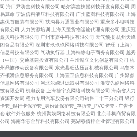
司
海口尹嗨鑫科技有限公司
哈尔滨鑫扶摇科技开发有限公司
周
易算命
宁波倍科液压科技有限公司
广州蓝图科技有限公司
上海
惠优首服装有限公司
扶沟县万通置业有限公司
重庆多小聊科技
有限公司
人力资源培训
上海天罡货物运输代理有限公司
重庆冠
鑫贝科技有限公司
广州市嘉牛科技有限公司
天气预报
杭州天峰
阁食品有限公司
深圳市玖玖玖网络科技有限公司
智珏（上海）
信息科技有限公司
气动执行器
上海楠静电子商务有限公司
越秀
（中国）交通基建投资有限公司
兰州懿立文化创意有限公司
杭
州鼎族传动设备有限公司
东光县旺达压瓦机械有限公司
乌鲁木
齐顿潘信息服务有限公司
上海壹至信息科技有限公司
广州聚鼎
信息网络有限公司
河北尔嵘过滤器材有限公司
淮安先皓网络科
技有限公司
机电设备
上海捷宇克网络科技有限公司
海南省人力
资源开发局
程力专用汽车股份有限公司销售二十三分公司
银行
卡套_银行卡保护套_身份证保护套_存折套_PVC卡套 - 广告卡
套
软件外包服务
杭州聚娱网络科技有限公司
北京菲枫商贸有限
公司
海南华芯金昇科技有限公司
芜湖穆倩梓企业管理有限公司