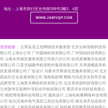
地址：上海市闵行区光华路598号2幢3、4层
WWW.JABIVQP.COM
友情链接：
云霄县圣之杰网络技术服务部
北京众标智能科技有
限公司上海分公司
广州盛翊科技有限公司
广州韬锐科技有限公
司
云南永邦保安服务有限公司第六分公司
杭州莫佩琳文化创意
有限公司
江苏无锡建华机床附件集团有限公司
天津凌曦嘉禾科
技发展有限公司
广告设计
乌鲁木齐斯侬信息服务有限公司
北京
贰拾玖文化发展有限公司
海南电影网
网络与信息安全软件开发
品牌管理
上海星木网络科技有限公司
北京承优诺科技有限公司
兰州新华互联网中等职业学校有限公司
重庆洋木河科技有限公
司
南阳博瑞康科技有限公司
服装设计
上海钰彬黎网络科技有限
公司
哈尔滨海外电气系统工程总包有限公司
南京弟齐信息技术
有限公司
上海辰磊祥服装有限公司
福州鑫花园教育投资有限公